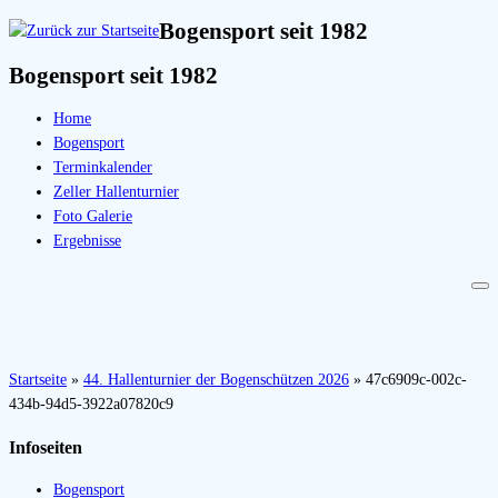
Bogensport seit 1982
Bogensport seit 1982
Home
Bogensport
Terminkalender
Zeller Hallenturnier
Foto Galerie
Ergebnisse
Startseite
»
44. Hallenturnier der Bogenschützen 2026
»
47c6909c-002c-
434b-94d5-3922a07820c9
Infoseiten
Bogensport